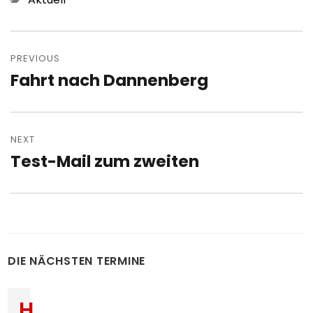
Post
navigation
PREVIOUS
Fahrt nach Dannenberg
Previous
post:
NEXT
Test-Mail zum zweiten
Next
post:
DIE NÄCHSTEN TERMINE
H