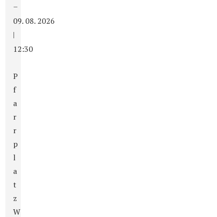
–
09. 08. 2026
|
12:30
P
f
a
r
r
p
l
a
t
z
W