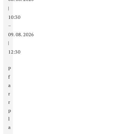
|
10:30
–
09. 08. 2026
|
12:30
P
f
a
r
r
p
l
a