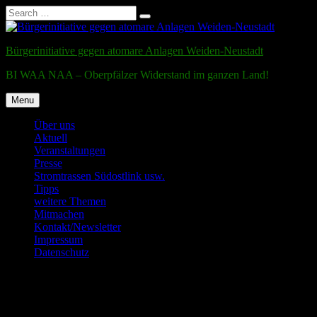
Search
Search
for:
Skip
to
Bürgerinitiative gegen atomare Anlagen Weiden-Neustadt
content
BI WAA NAA – Oberpfälzer Widerstand im ganzen Land!
Menu
Über uns
Aktuell
Veranstaltungen
Presse
Stromtrassen Südostlink usw.
Tipps
weitere Themen
Mitmachen
Kontakt/Newsletter
Impressum
Datenschutz
Month:
August 2015