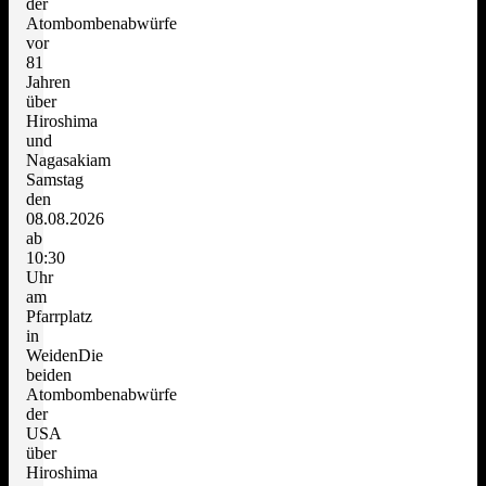
der
Atombombenabwürfe
vor
81
Jahren
über
Hiroshima
und
Nagasakiam
Samstag
den
08.08.2026
ab
10:30
Uhr
am
Pfarrplatz
in
WeidenDie
beiden
Atombombenabwürfe
der
USA
über
Hiroshima