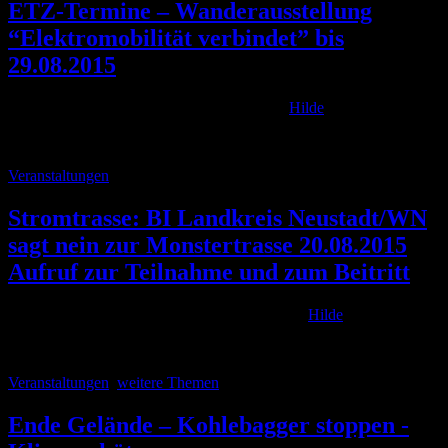
ETZ-Termine – Wanderausstellung
“Elektromobilität verbindet” bis
29.08.2015
Posted on
29. August 2015
31. July 2015
by
Hilde
Wanderausstellung “Elektromobilität verbindet” 29.07.2015 bis
Categories
Veranstaltungen
Stromtrasse: BI Landkreis Neustadt/WN
sagt nein zur Monstertrasse 20.08.2015
Aufruf zur Teilnahme und zum Beitritt
Posted on
20. August 2015
17. August 2015
by
Hilde
Sonja Reichold schreibt: Servus Miteinander,
Categories
Veranstaltungen
,
weitere Themen
Ende Gelände – Kohlebagger stoppen -