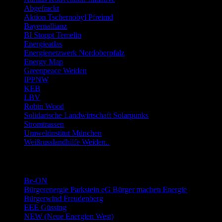
Abgefrackt
Aktion Tschernobyl Pfreimd
Bayernallianz
BI Stoppt Temelin
Energieatlas
Energienetzwerk Nordoberpfalz
Energy Map
Greenpeace Weiden
IPPNW
KEB
LBV
Robin Wood
Solidarische Landwirtschaft Solarpunks
Stromtrassen
Umweltinstitut München
Weißrusslandhilfe Weiden..
Links Energie-Genossenschaften usw.
Be-ON
Bürgerenergie Parkstein eG Bürger machen Energie
Bürgerwind Freudenberg
EEE Güssing
NEW (Neue Energien West)