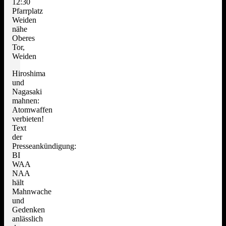
12:30
Pfarrplatz
Weiden
nähe
Oberes
Tor,
Weiden
Hiroshima
und
Nagasaki
mahnen:
Atomwaffen
verbieten!
Text
der
Presseankündigung:
BI
WAA
NAA
hält
Mahnwache
und
Gedenken
anlässlich