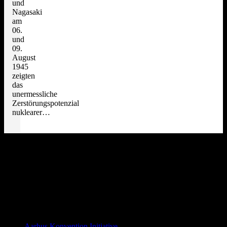
und
Nagasaki
am
06.
und
09.
August
1945
zeigten
das
unermessliche
Zerstörungspotenzial
nuklearer…
Distanzierung:
Links allgemein
Aarhus Konvention Initiative