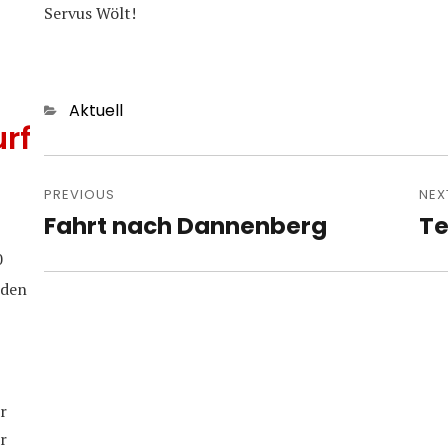
Servus Wölt!
Categories
Aktuell
rf
Post
navigation
PREVIOUS
NEX
Fahrt nach Dannenberg
Te
Previous
Nex
post:
pos
0
iden
r
r