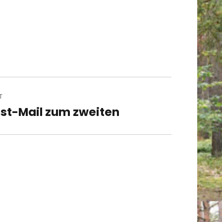
T
st-Mail zum zweiten
t
t: