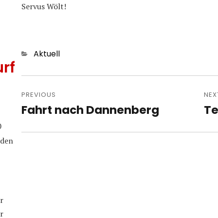
Servus Wölt!
Categories
Aktuell
rf
Post
navigation
PREVIOUS
NEX
Fahrt nach Dannenberg
Te
Previous
Nex
post:
pos
0
iden
r
r