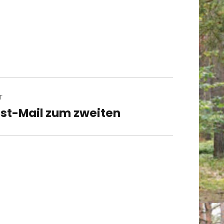
T
st-Mail zum zweiten
t
t: