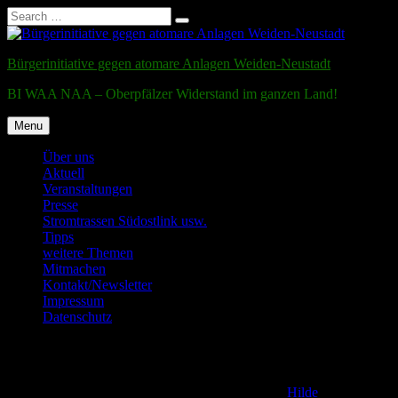
Search
Search
for:
Skip
to
Bürgerinitiative gegen atomare Anlagen Weiden-Neustadt
content
BI WAA NAA – Oberpfälzer Widerstand im ganzen Land!
Menu
Über uns
Aktuell
Veranstaltungen
Presse
Stromtrassen Südostlink usw.
Tipps
weitere Themen
Mitmachen
Kontakt/Newsletter
Impressum
Datenschutz
Testmail
Posted on
2. December 2011
23. January 2017
by
Hilde