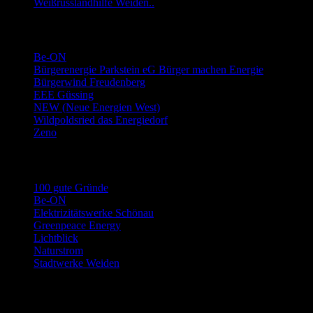
Weißrusslandhilfe Weiden..
Links Energie-Genossenschaften usw.
Be-ON
Bürgerenergie Parkstein eG Bürger machen Energie
Bürgerwind Freudenberg
EEE Güssing
NEW (Neue Energien West)
Wildpoldsried das Energiedorf
Zeno
Links Stromwechsel
100 gute Gründe
Be-ON
Elektrizitätswerke Schönau
Greenpeace Energy
Lichtblick
Naturstrom
Stadtwerke Weiden
Archiv