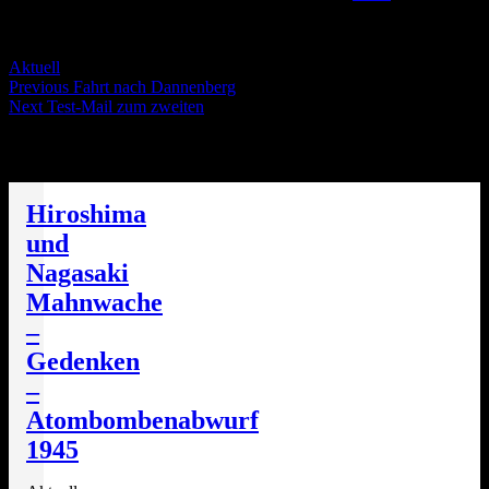
Servus Wölt!
Categories
Aktuell
Post
Previous
Previous
Fahrt nach Dannenberg
Next
post:
Next
Test-Mail zum zweiten
navigation
post:
Die nächsten Termine
Hiroshima
und
Nagasaki
Mahnwache
–
Gedenken
–
Atombombenabwurf
1945