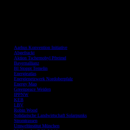
Distanzierung:
Links allgemein
Aarhus Konvention Initiative
Abgefrackt
Aktion Tschernobyl Pfreimd
Bayernallianz
BI Stoppt Temelin
Energieatlas
Energienetzwerk Nordoberpfalz
Energy Map
Greenpeace Weiden
IPPNW
KEB
LBV
Robin Wood
Solidarische Landwirtschaft Solarpunks
Stromtrassen
Umweltinstitut München