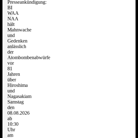
Presseankündigung:
BI
WAA
NAA
hält
Mahnwache
und
Gedenken
anlässlich
der
Atombombenabwürfe
vor
81
Jahren
über
Hiroshima
und
Nagasakiam
Samstag
den
08.08.2026
ab
10:30
Uhr
am