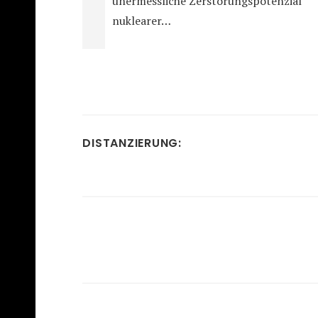
unermessliche Zerstörungspotenzial
nuklearer…
DISTANZIERUNG: