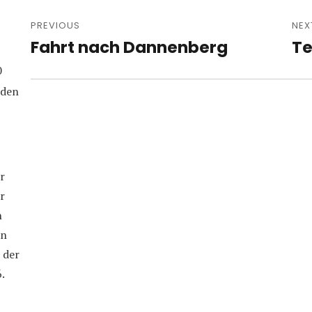
Post
navigation
PREVIOUS
NEX
Fahrt nach Dannenberg
Te
Previous
Nex
post:
pos
0
iden
r
r
n
in
 der
.