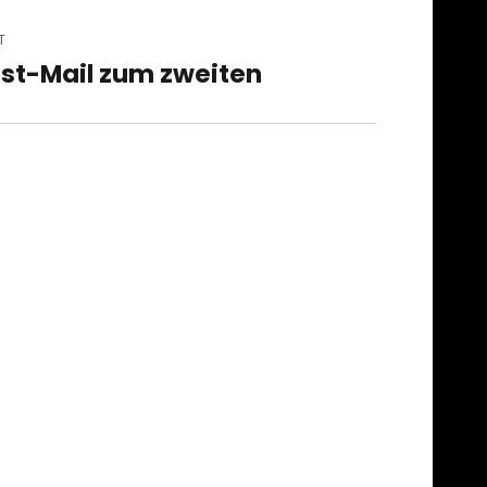
T
st-Mail zum zweiten
t
t: