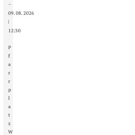
–
09. 08. 2026
|
12:30
P
f
a
r
r
p
l
a
t
z
W