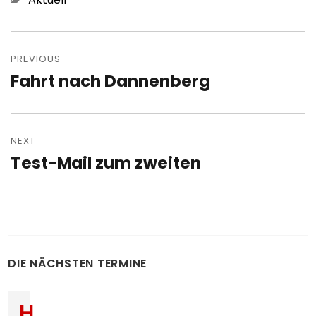
Post
navigation
PREVIOUS
Fahrt nach Dannenberg
Previous
post:
NEXT
Test-Mail zum zweiten
Next
post:
DIE NÄCHSTEN TERMINE
H