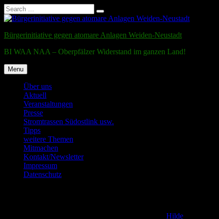
Search
Search
for:
Skip
to
Bürgerinitiative gegen atomare Anlagen Weiden-Neustadt
content
BI WAA NAA – Oberpfälzer Widerstand im ganzen Land!
Menu
Über uns
Aktuell
Veranstaltungen
Presse
Stromtrassen Südostlink usw.
Tipps
weitere Themen
Mitmachen
Kontakt/Newsletter
Impressum
Datenschutz
Testmail
Posted on
2. December 2011
15. November 2016
by
Hilde