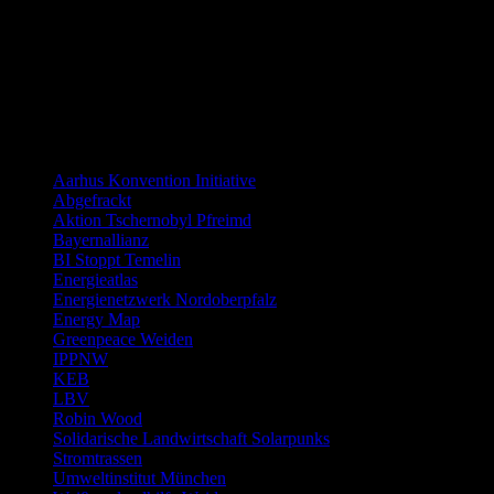
Distanzierung:
Links allgemein
Aarhus Konvention Initiative
Abgefrackt
Aktion Tschernobyl Pfreimd
Bayernallianz
BI Stoppt Temelin
Energieatlas
Energienetzwerk Nordoberpfalz
Energy Map
Greenpeace Weiden
IPPNW
KEB
LBV
Robin Wood
Solidarische Landwirtschaft Solarpunks
Stromtrassen
Umweltinstitut München