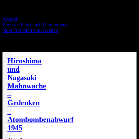
Servus Wölt!
Categories
Aktuell
Post
Previous
Previous
Fahrt nach Dannenberg
Next
post:
Next
Test-Mail zum zweiten
navigation
post:
Die nächsten Termine
Hiroshima
und
Nagasaki
Mahnwache
–
Gedenken
–
Atombombenabwurf
1945