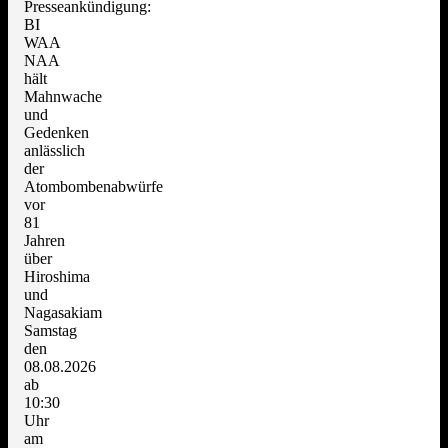
Presseankündigung:
BI
WAA
NAA
hält
Mahnwache
und
Gedenken
anlässlich
der
Atombombenabwürfe
vor
81
Jahren
über
Hiroshima
und
Nagasakiam
Samstag
den
08.08.2026
ab
10:30
Uhr
am