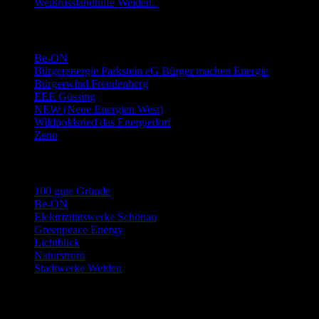
Weißrusslandhilfe Weiden..
Links Energie-Genossenschaften usw.
Be-ON
Bürgerenergie Parkstein eG Bürger machen Energie
Bürgerwind Freudenberg
EEE Güssing
NEW (Neue Energien West)
Wildpoldsried das Energiedorf
Zeno
Links Stromwechsel
100 gute Gründe
Be-ON
Elektrizitätswerke Schönau
Greenpeace Energy
Lichtblick
Naturstrom
Stadtwerke Weiden
Archiv