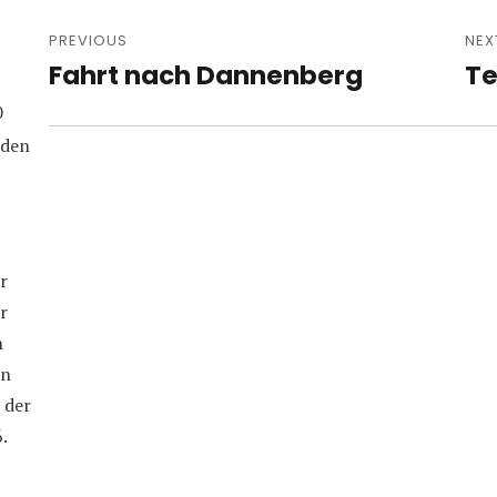
Post
navigation
PREVIOUS
NEX
Fahrt nach Dannenberg
Te
Previous
Nex
post:
pos
0
iden
r
r
n
in
 der
.