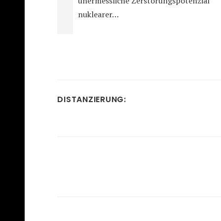
unermessliche Zerstörungspotenzial
nuklearer…
DISTANZIERUNG: