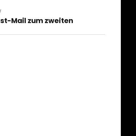
T
st-Mail zum zweiten
t
t: