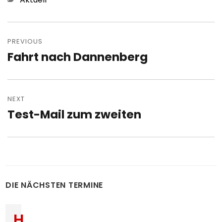
Post
navigation
PREVIOUS
Fahrt nach Dannenberg
Previous
post:
NEXT
Test-Mail zum zweiten
Next
post:
DIE NÄCHSTEN TERMINE
H