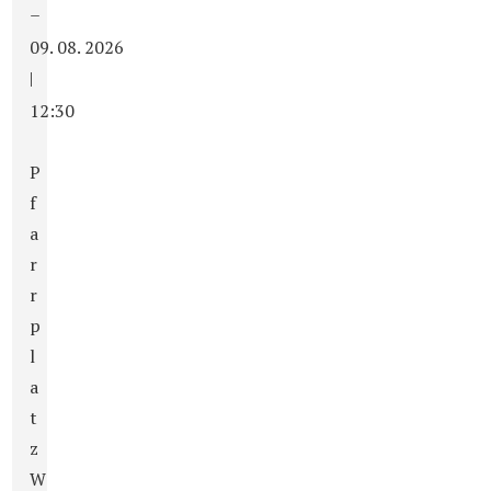
–
09. 08. 2026
|
12:30
P
f
a
r
r
p
l
a
t
z
W