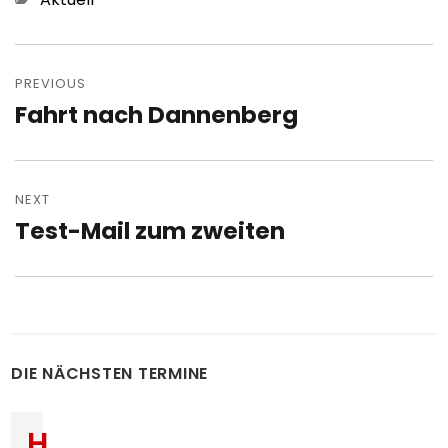
Post
navigation
PREVIOUS
Fahrt nach Dannenberg
Previous
post:
NEXT
Test-Mail zum zweiten
Next
post:
DIE NÄCHSTEN TERMINE
H