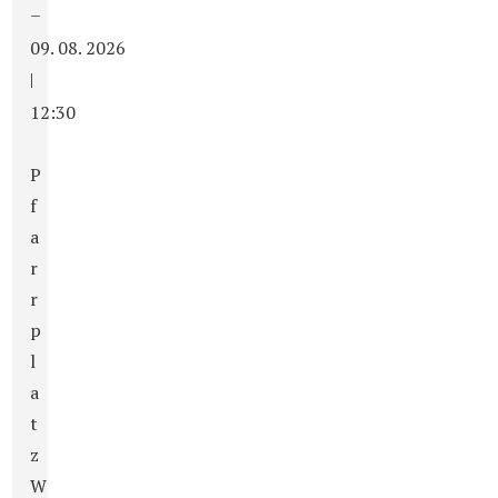
–
09. 08. 2026
|
12:30
P
f
a
r
r
p
l
a
t
z
W