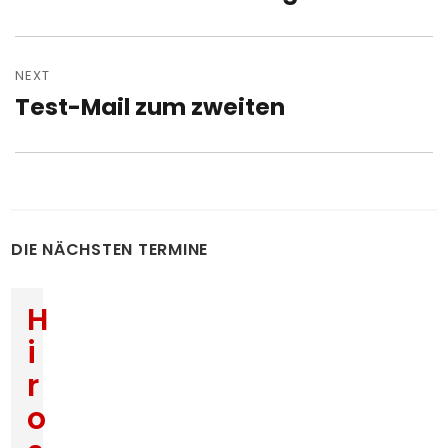
post:
NEXT
Test-Mail zum zweiten
Next
post:
DIE NÄCHSTEN TERMINE
H
i
r
o