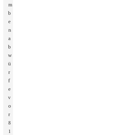
m
b
e
n
a
b
w
ü
r
f
e
v
o
r
8
1