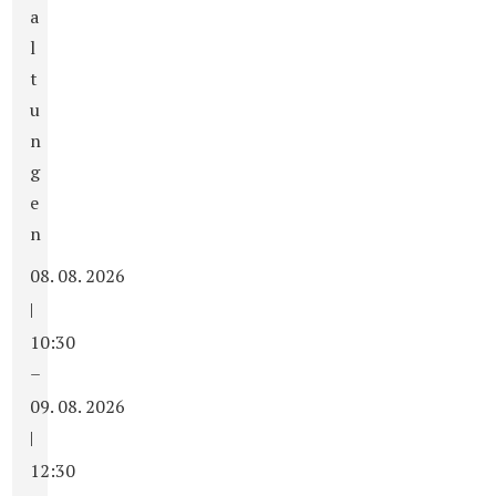
a
l
t
u
n
g
e
n
08. 08. 2026
|
10:30
–
09. 08. 2026
|
12:30