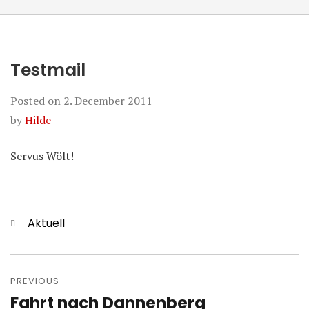
Testmail
Posted on
2. December 2011
by
Hilde
Servus Wölt!
Categories
Aktuell
Post
navigation
PREVIOUS
Fahrt nach Dannenberg
Previous