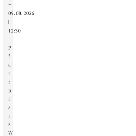
–
09. 08. 2026
|
12:30
P
f
a
r
r
p
l
a
t
z
W