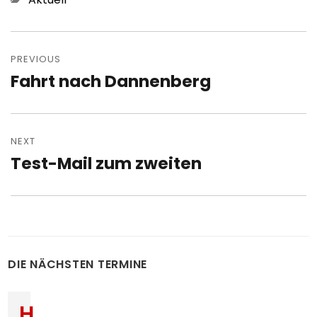
Post
navigation
PREVIOUS
Fahrt nach Dannenberg
Previous
post:
NEXT
Test-Mail zum zweiten
Next
post:
DIE NÄCHSTEN TERMINE
H