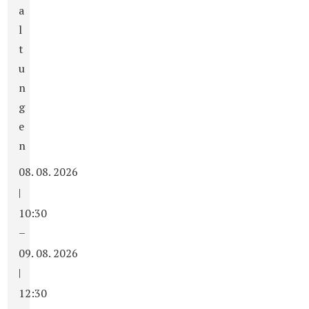
a
l
t
u
n
g
e
n
08. 08. 2026
|
10:30
–
09. 08. 2026
|
12:30