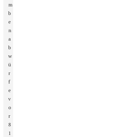
m
b
e
n
a
b
w
ü
r
f
e
v
o
r
8
1