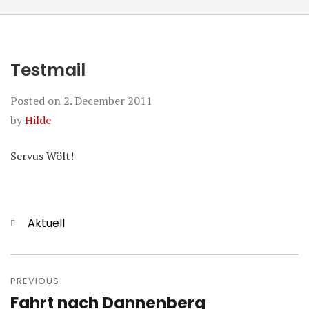
Testmail
Posted on
2. December 2011
by
Hilde
Servus Wölt!
Categories
Aktuell
Post
navigation
PREVIOUS
Fahrt nach Dannenberg
Previous