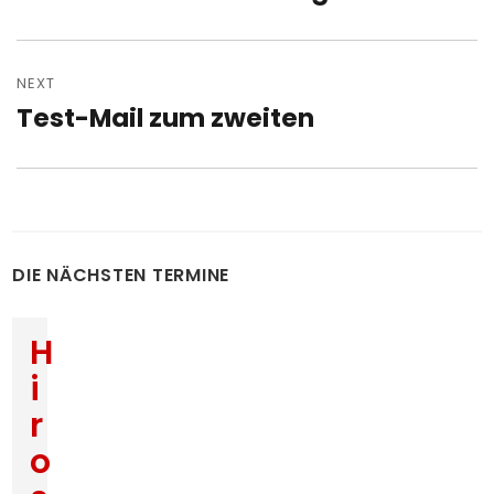
post:
NEXT
Test-Mail zum zweiten
Next
post:
DIE NÄCHSTEN TERMINE
H
i
r
o