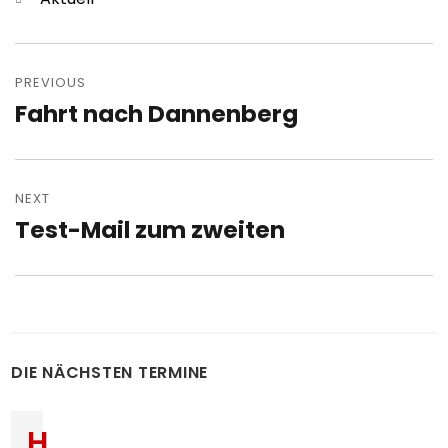
Post
navigation
PREVIOUS
Fahrt nach Dannenberg
Previous
post:
NEXT
Test-Mail zum zweiten
Next
post:
DIE NÄCHSTEN TERMINE
H