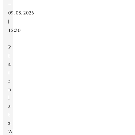
–
09. 08. 2026
|
12:30
P
f
a
r
r
p
l
a
t
z
W