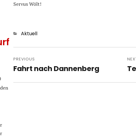
Servus Wölt!
Categories
Aktuell
rf
Post
navigation
PREVIOUS
NEX
Fahrt nach Dannenberg
Te
Previous
Nex
post:
pos
0
iden
r
r