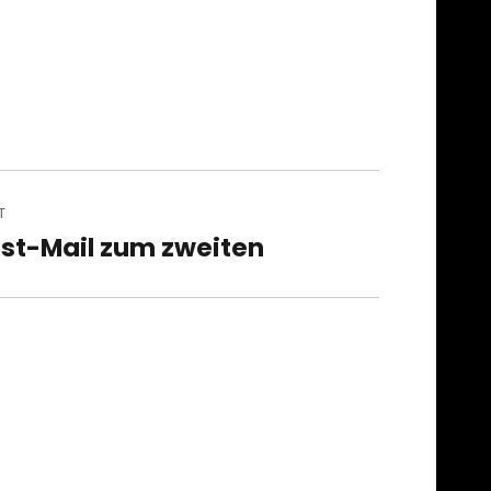
T
st-Mail zum zweiten
t
t: