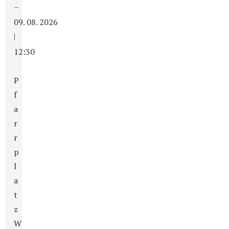
–
09. 08. 2026
|
12:30
P
f
a
r
r
p
l
a
t
z
W