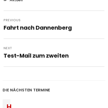
Post
navigation
PREVIOUS
Fahrt nach Dannenberg
Previous
post:
NEXT
Test-Mail zum zweiten
Next
post:
DIE NÄCHSTEN TERMINE
H