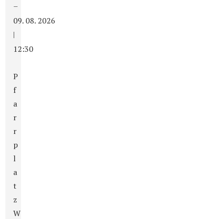
–
09. 08. 2026
|
12:30
P
f
a
r
r
p
l
a
t
z
W