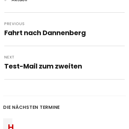
Post
navigation
PREVIOUS
Fahrt nach Dannenberg
Previous
post:
NEXT
Test-Mail zum zweiten
Next
post:
DIE NÄCHSTEN TERMINE
H