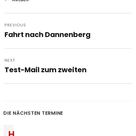
Post
navigation
PREVIOUS
Fahrt nach Dannenberg
Previous
post:
NEXT
Test-Mail zum zweiten
Next
post:
DIE NÄCHSTEN TERMINE
H