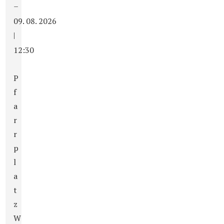
–
09. 08. 2026
|
12:30
P
f
a
r
r
p
l
a
t
z
W