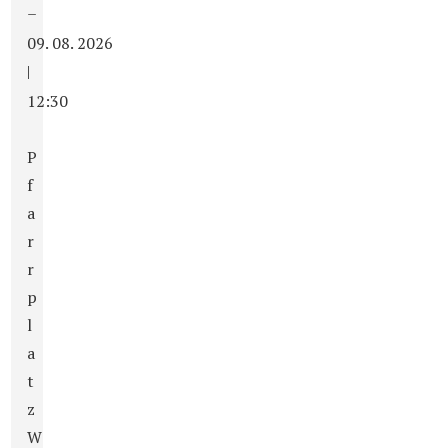
–
09. 08. 2026
|
12:30
P
f
a
r
r
p
l
a
t
z
W