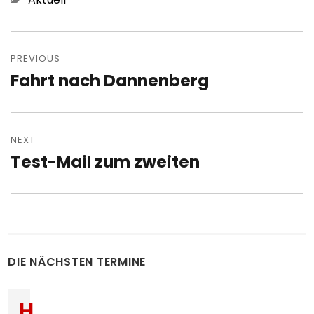
Post
navigation
PREVIOUS
Fahrt nach Dannenberg
Previous
post:
NEXT
Test-Mail zum zweiten
Next
post:
DIE NÄCHSTEN TERMINE
H