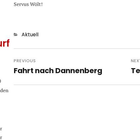
Servus Wölt!
Categories
Aktuell
rf
Post
navigation
PREVIOUS
NEX
Fahrt nach Dannenberg
Te
Previous
Nex
post:
pos
0
iden
r
r