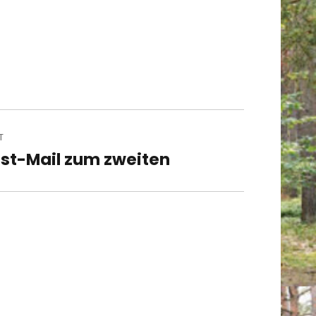
T
st-Mail zum zweiten
t
t: