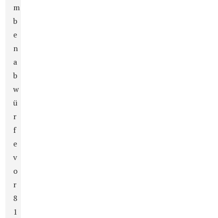
m
b
e
n
a
b
w
ü
r
f
e
v
o
r
8
1