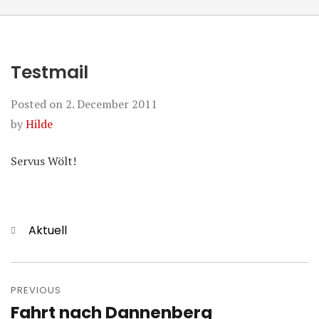
Testmail
Posted on
2. December 2011
by
Hilde
Servus Wölt!
Categories
Aktuell
Post
navigation
PREVIOUS
Fahrt nach Dannenberg
Previous