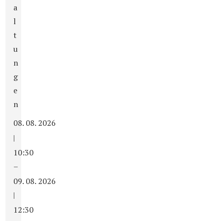
a
l
t
u
n
g
e
n
08. 08. 2026
|
10:30
–
09. 08. 2026
|
12:30