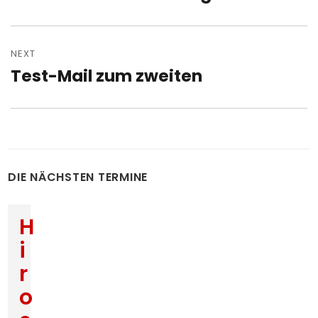
post:
NEXT
Test-Mail zum zweiten
Next
post:
DIE NÄCHSTEN TERMINE
H
i
r
o