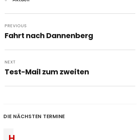
Post
navigation
PREVIOUS
Fahrt nach Dannenberg
Previous
post:
NEXT
Test-Mail zum zweiten
Next
post:
DIE NÄCHSTEN TERMINE
H