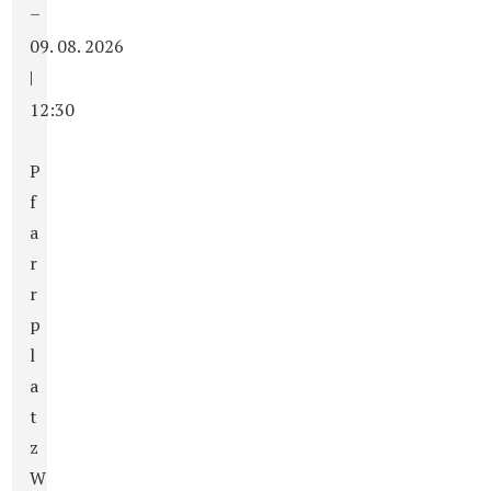
–
09. 08. 2026
|
12:30
P
f
a
r
r
p
l
a
t
z
W