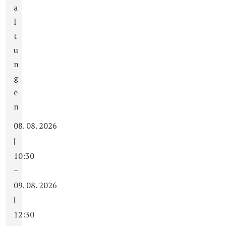
a
l
t
u
n
g
e
n
08. 08. 2026
|
10:30
–
09. 08. 2026
|
12:30