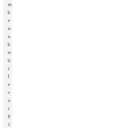
m
b
e
n
a
b
w
ü
r
f
e
v
o
r
8
1