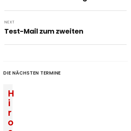
post:
NEXT
Test-Mail zum zweiten
Next
post:
DIE NÄCHSTEN TERMINE
H
i
r
o