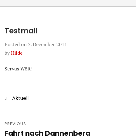
Testmail
Posted on
2. December 2011
by
Hilde
Servus Wölt!
Categories
Aktuell
Post
navigation
PREVIOUS
Fahrt nach Dannenberg
Previous