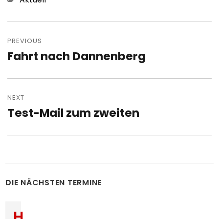
Post
navigation
PREVIOUS
Fahrt nach Dannenberg
Previous
post:
NEXT
Test-Mail zum zweiten
Next
post:
DIE NÄCHSTEN TERMINE
H