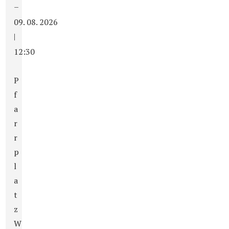
–
09. 08. 2026
|
12:30
P
f
a
r
r
p
l
a
t
z
W