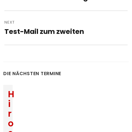
post:
NEXT
Test-Mail zum zweiten
Next
post:
DIE NÄCHSTEN TERMINE
H
i
r
o