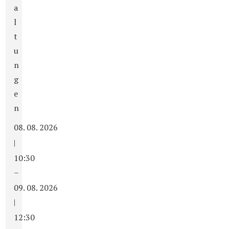
a
l
t
u
n
g
e
n
08. 08. 2026
|
10:30
–
09. 08. 2026
|
12:30