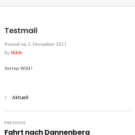
Testmail
Posted on
2. December 2011
by
Hilde
Servus Wölt!
Categories
Aktuell
Post
navigation
PREVIOUS
Fahrt nach Dannenberg
Previous