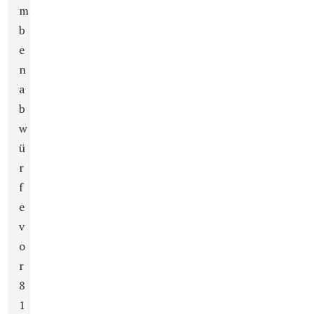
m
b
e
n
a
b
w
ü
r
f
e
v
o
r
8
1