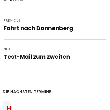
Post
navigation
PREVIOUS
Fahrt nach Dannenberg
Previous
post:
NEXT
Test-Mail zum zweiten
Next
post:
DIE NÄCHSTEN TERMINE
H