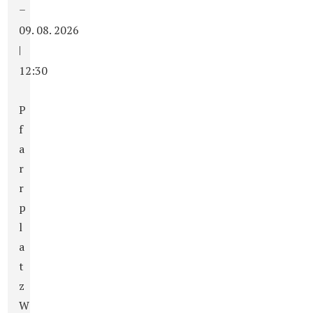
–
09. 08. 2026
|
12:30
P
f
a
r
r
p
l
a
t
z
W