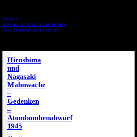
Servus Wölt!
Categories
Aktuell
Post
Previous
Previous
Fahrt nach Dannenberg
Next
post:
Next
Test-Mail zum zweiten
navigation
post:
Die nächsten Termine
Hiroshima
und
Nagasaki
Mahnwache
–
Gedenken
–
Atombombenabwurf
1945