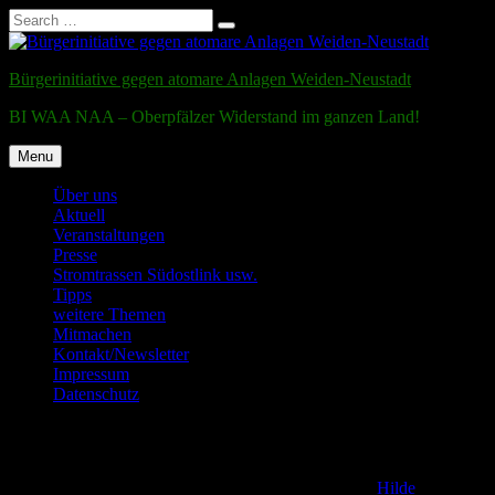
Search
Search
for:
Skip
to
Bürgerinitiative gegen atomare Anlagen Weiden-Neustadt
content
BI WAA NAA – Oberpfälzer Widerstand im ganzen Land!
Menu
Über uns
Aktuell
Veranstaltungen
Presse
Stromtrassen Südostlink usw.
Tipps
weitere Themen
Mitmachen
Kontakt/Newsletter
Impressum
Datenschutz
Testmail
Posted on
2. December 2011
24. November 2016
by
Hilde