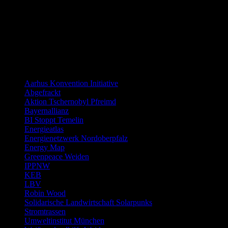
Distanzierung:
Links allgemein
Aarhus Konvention Initiative
Abgefrackt
Aktion Tschernobyl Pfreimd
Bayernallianz
BI Stoppt Temelin
Energieatlas
Energienetzwerk Nordoberpfalz
Energy Map
Greenpeace Weiden
IPPNW
KEB
LBV
Robin Wood
Solidarische Landwirtschaft Solarpunks
Stromtrassen
Umweltinstitut München