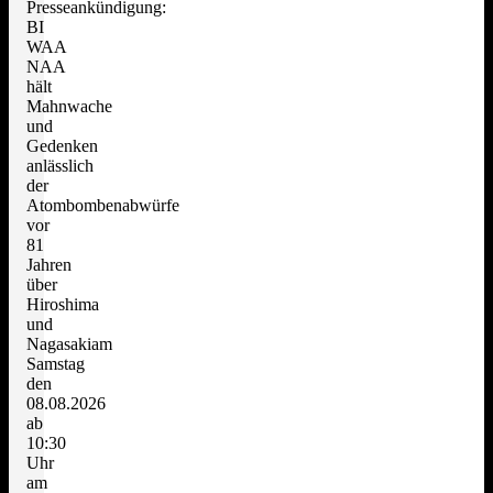
Presseankündigung:
BI
WAA
NAA
hält
Mahnwache
und
Gedenken
anlässlich
der
Atombombenabwürfe
vor
81
Jahren
über
Hiroshima
und
Nagasakiam
Samstag
den
08.08.2026
ab
10:30
Uhr
am