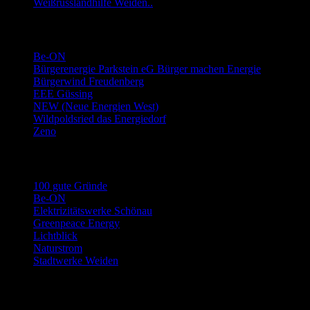
Weißrusslandhilfe Weiden..
Links Energie-Genossenschaften usw.
Be-ON
Bürgerenergie Parkstein eG Bürger machen Energie
Bürgerwind Freudenberg
EEE Güssing
NEW (Neue Energien West)
Wildpoldsried das Energiedorf
Zeno
Links Stromwechsel
100 gute Gründe
Be-ON
Elektrizitätswerke Schönau
Greenpeace Energy
Lichtblick
Naturstrom
Stadtwerke Weiden
Archiv