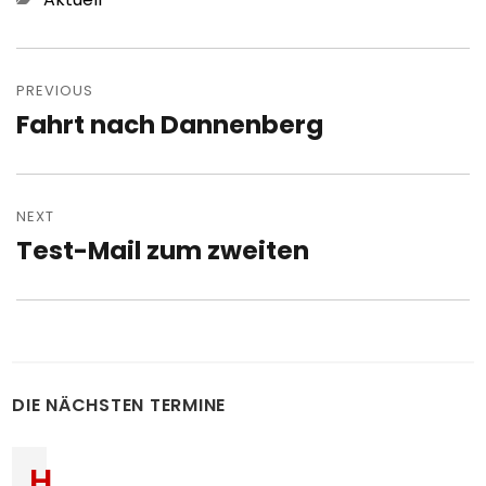
Post
navigation
PREVIOUS
Fahrt nach Dannenberg
Previous
post:
NEXT
Test-Mail zum zweiten
Next
post:
DIE NÄCHSTEN TERMINE
H