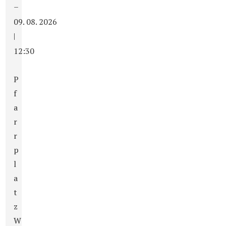
–
09. 08. 2026
|
12:30
P
f
a
r
r
p
l
a
t
z
W