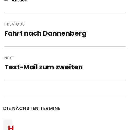
Post
navigation
PREVIOUS
Fahrt nach Dannenberg
Previous
post:
NEXT
Test-Mail zum zweiten
Next
post:
DIE NÄCHSTEN TERMINE
H