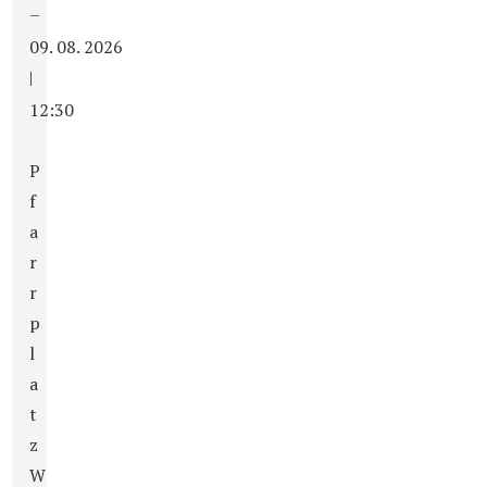
–
09. 08. 2026
|
12:30
P
f
a
r
r
p
l
a
t
z
W