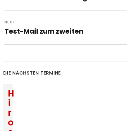
post:
NEXT
Test-Mail zum zweiten
Next
post:
DIE NÄCHSTEN TERMINE
H
i
r
o