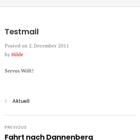
Testmail
Posted on
2. December 2011
by
Hilde
Servus Wölt!
Categories
Aktuell
Post
navigation
PREVIOUS
Fahrt nach Dannenberg
Previous