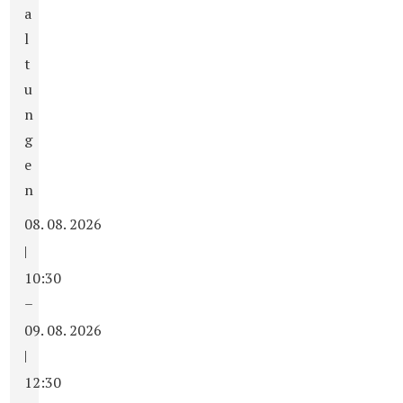
a
l
t
u
n
g
e
n
08. 08. 2026
|
10:30
–
09. 08. 2026
|
12:30