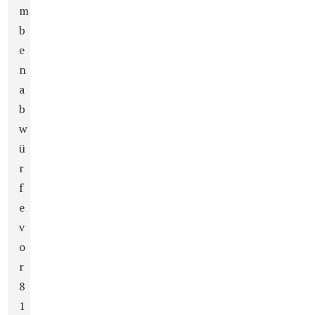
m
b
e
n
a
b
w
ü
r
f
e
v
o
r
8
1