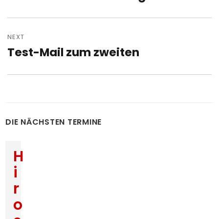
post:
NEXT
Test-Mail zum zweiten
Next
post:
DIE NÄCHSTEN TERMINE
H
i
r
o