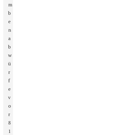
m
b
e
n
a
b
w
ü
r
f
e
v
o
r
8
1