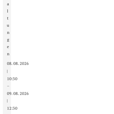
a
l
t
u
n
g
e
n
08. 08. 2026
|
10:30
–
09. 08. 2026
|
12:30