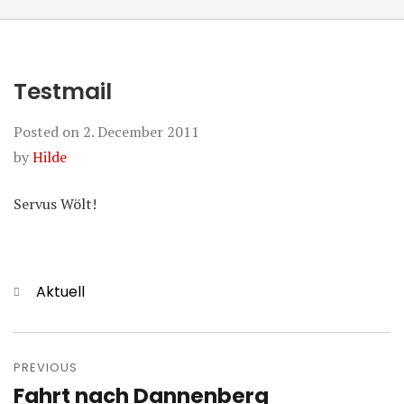
Testmail
Posted on
2. December 2011
by
Hilde
Servus Wölt!
Categories
Aktuell
Post
navigation
PREVIOUS
Fahrt nach Dannenberg
Previous