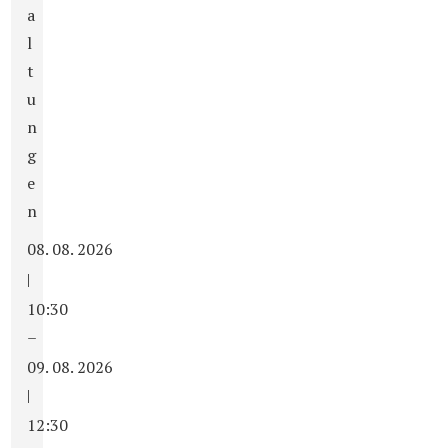
a
l
t
u
n
g
e
n
08. 08. 2026
|
10:30
–
09. 08. 2026
|
12:30