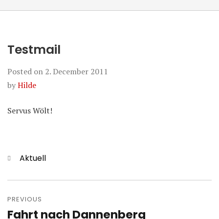
Testmail
Posted on
2. December 2011
by
Hilde
Servus Wölt!
Categories
Aktuell
Post
navigation
PREVIOUS
Fahrt nach Dannenberg
Previous