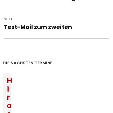
post:
NEXT
Test-Mail zum zweiten
Next
post:
DIE NÄCHSTEN TERMINE
H
i
r
o