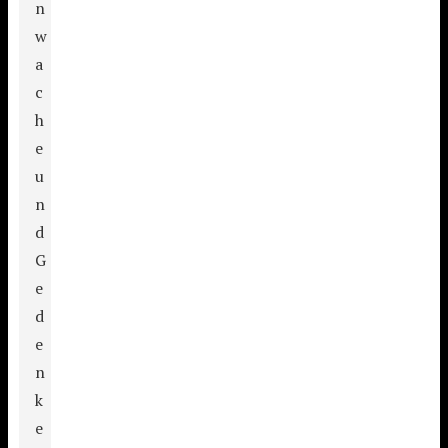
n
w
a
c
h
e
u
n
d
G
e
d
e
n
k
e