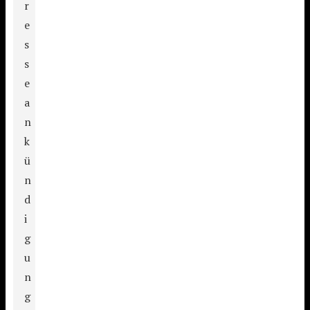
r
e
s
s
e
a
n
k
ü
n
d
i
g
u
n
g