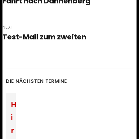
Fahrt nach Dannenberg
Previous
post:
NEXT
Test-Mail zum zweiten
Next
post:
DIE NÄCHSTEN TERMINE
H
i
r