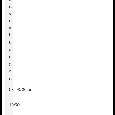
n
s
t
a
l
t
u
n
g
e
n
08. 08. 2026
|
10:30
–