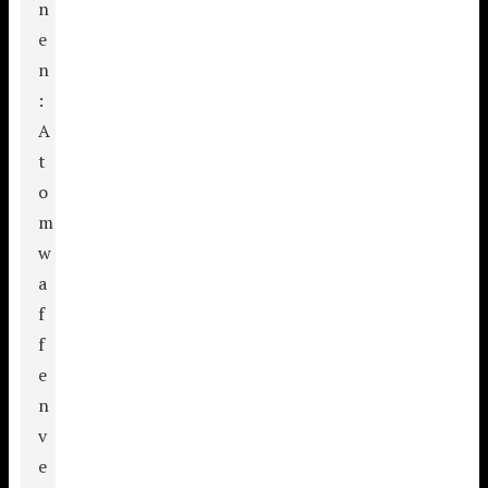
n
e
n
:
A
t
o
m
w
a
f
f
e
n
v
e