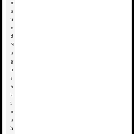
m
a
u
n
d
N
a
g
a
s
a
k
i
m
a
h