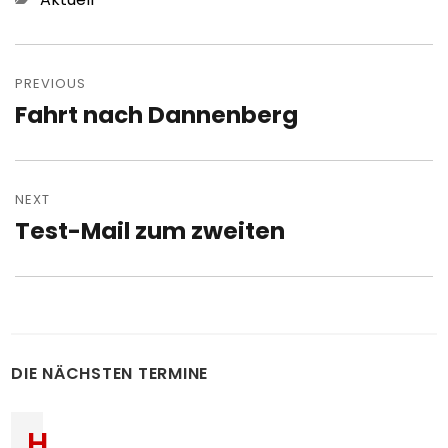
Post
navigation
PREVIOUS
Fahrt nach Dannenberg
Previous
post:
NEXT
Test-Mail zum zweiten
Next
post:
DIE NÄCHSTEN TERMINE
H