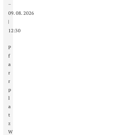
–
09. 08. 2026
|
12:30
P
f
a
r
r
p
l
a
t
z
W