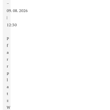
–
09. 08. 2026
|
12:30
P
f
a
r
r
p
l
a
t
z
W