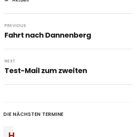
Post
navigation
PREVIOUS
Fahrt nach Dannenberg
Previous
post:
NEXT
Test-Mail zum zweiten
Next
post:
DIE NÄCHSTEN TERMINE
H