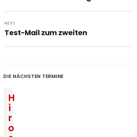
post:
NEXT
Test-Mail zum zweiten
Next
post:
DIE NÄCHSTEN TERMINE
H
i
r
o