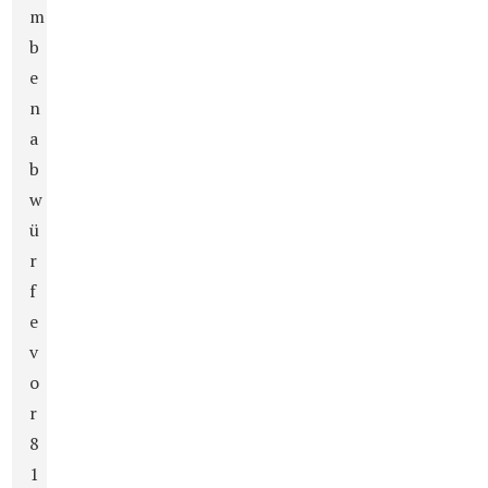
m
b
e
n
a
b
w
ü
r
f
e
v
o
r
8
1