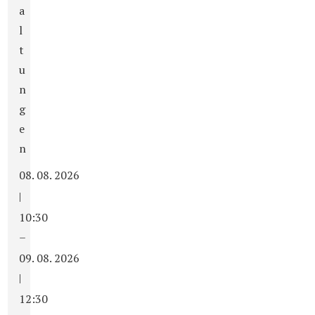
a
l
t
u
n
g
e
n
08. 08. 2026
|
10:30
–
09. 08. 2026
|
12:30