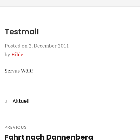
Testmail
Posted on
2. December 2011
by
Hilde
Servus Wölt!
Categories
Aktuell
Post
navigation
PREVIOUS
Fahrt nach Dannenberg
Previous