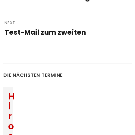
post:
NEXT
Test-Mail zum zweiten
Next
post:
DIE NÄCHSTEN TERMINE
H
i
r
o