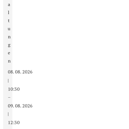
a
l
t
u
n
g
e
n
08. 08. 2026
|
10:30
–
09. 08. 2026
|
12:30