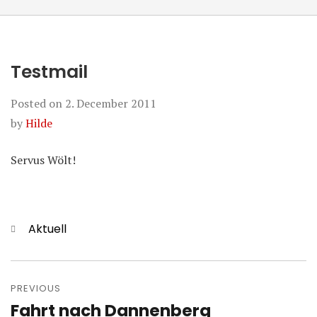
Testmail
Posted on
2. December 2011
by
Hilde
Servus Wölt!
Categories
Aktuell
Post
navigation
PREVIOUS
Fahrt nach Dannenberg
Previous