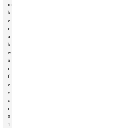
m
b
e
n
a
b
w
ü
r
f
e
v
o
r
8
1