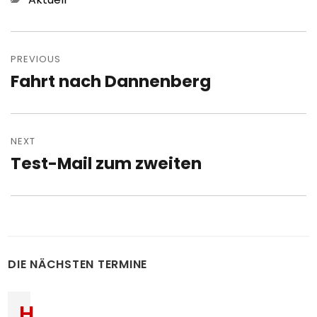
Post
navigation
PREVIOUS
Fahrt nach Dannenberg
Previous
post:
NEXT
Test-Mail zum zweiten
Next
post:
DIE NÄCHSTEN TERMINE
H