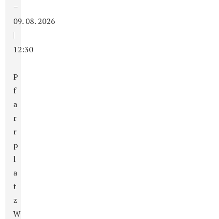
–
09. 08. 2026
|
12:30
P
f
a
r
r
p
l
a
t
z
W