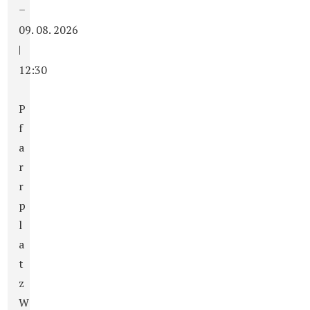
–
09. 08. 2026
|
12:30
P
f
a
r
r
p
l
a
t
z
W