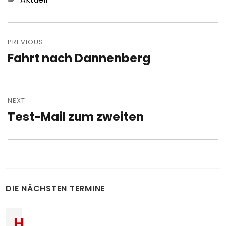
Post
navigation
PREVIOUS
Fahrt nach Dannenberg
Previous
post:
NEXT
Test-Mail zum zweiten
Next
post:
DIE NÄCHSTEN TERMINE
H