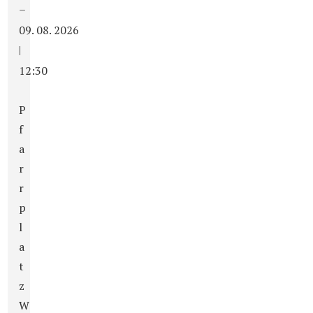
–
09. 08. 2026
|
12:30
P
f
a
r
r
p
l
a
t
z
W