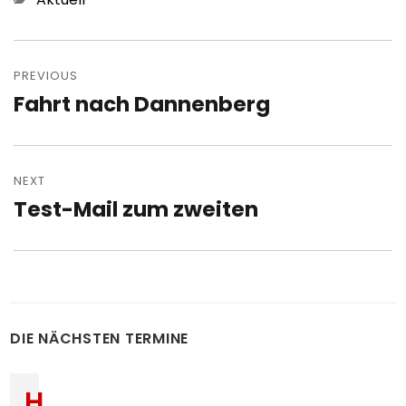
Post
navigation
PREVIOUS
Fahrt nach Dannenberg
Previous
post:
NEXT
Test-Mail zum zweiten
Next
post:
DIE NÄCHSTEN TERMINE
H