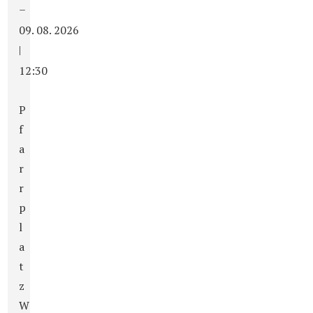
–
09. 08. 2026
|
12:30
P
f
a
r
r
p
l
a
t
z
W