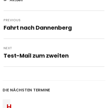
Post
navigation
PREVIOUS
Fahrt nach Dannenberg
Previous
post:
NEXT
Test-Mail zum zweiten
Next
post:
DIE NÄCHSTEN TERMINE
H