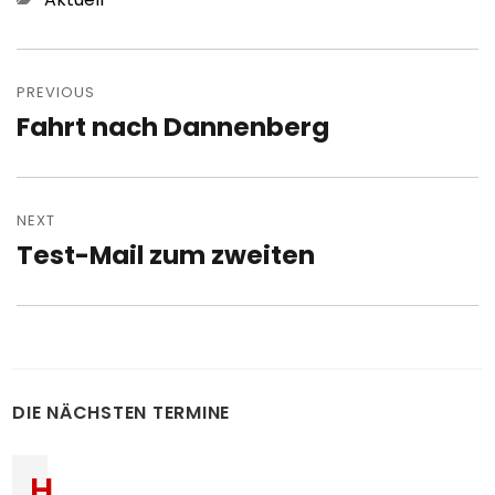
Post
navigation
PREVIOUS
Fahrt nach Dannenberg
Previous
post:
NEXT
Test-Mail zum zweiten
Next
post:
DIE NÄCHSTEN TERMINE
H