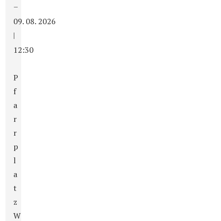
–
09. 08. 2026
|
12:30
P
f
a
r
r
p
l
a
t
z
W