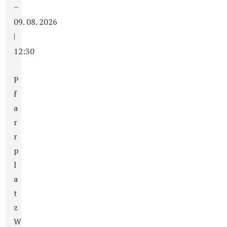
–
09. 08. 2026
|
12:30
P
f
a
r
r
p
l
a
t
z
W