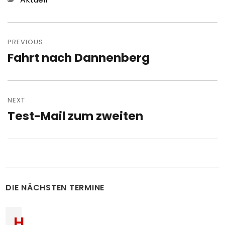
Post
navigation
PREVIOUS
Fahrt nach Dannenberg
Previous
post:
NEXT
Test-Mail zum zweiten
Next
post:
DIE NÄCHSTEN TERMINE
H