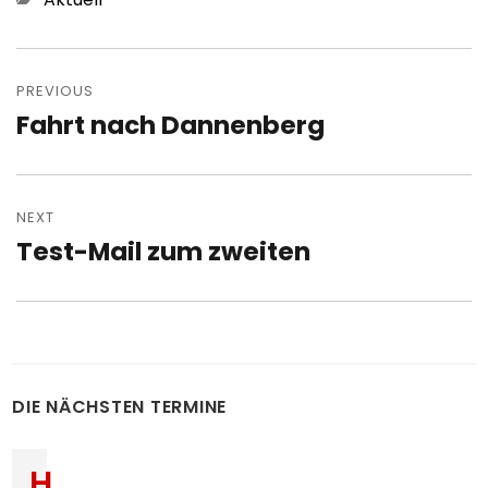
Post
navigation
PREVIOUS
Fahrt nach Dannenberg
Previous
post:
NEXT
Test-Mail zum zweiten
Next
post:
DIE NÄCHSTEN TERMINE
H