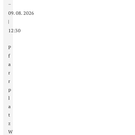
–
09. 08. 2026
|
12:30
P
f
a
r
r
p
l
a
t
z
W