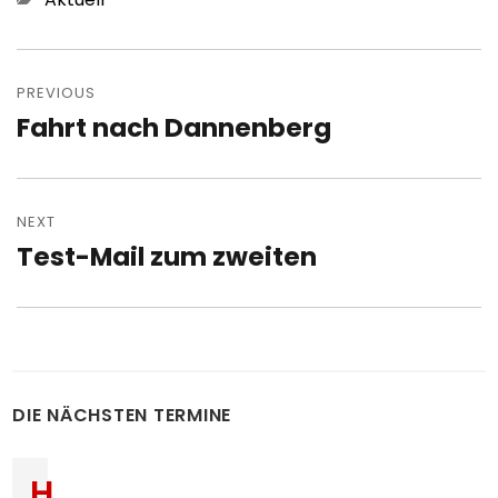
Post
navigation
PREVIOUS
Fahrt nach Dannenberg
Previous
post:
NEXT
Test-Mail zum zweiten
Next
post:
DIE NÄCHSTEN TERMINE
H