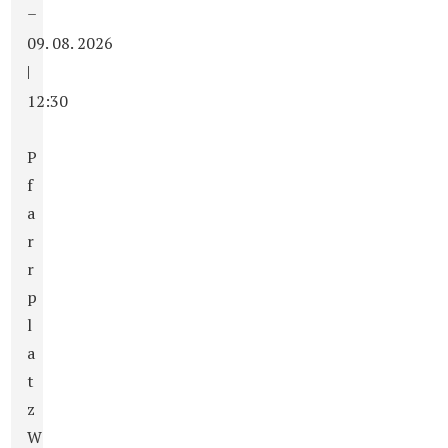
–
09. 08. 2026
|
12:30
P
f
a
r
r
p
l
a
t
z
W