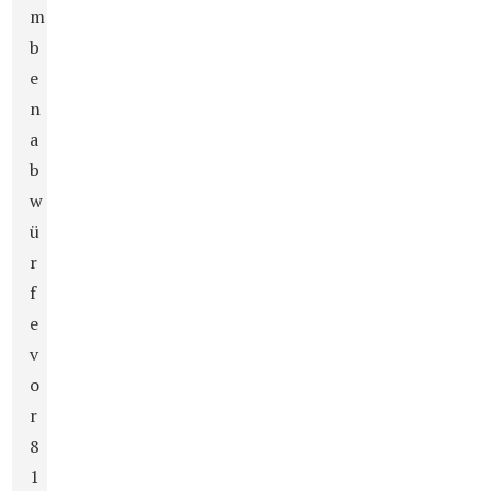
m
b
e
n
a
b
w
ü
r
f
e
v
o
r
8
1