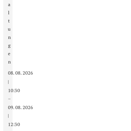
a
l
t
u
n
g
e
n
08. 08. 2026
|
10:30
–
09. 08. 2026
|
12:30