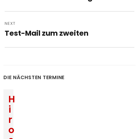
post:
NEXT
Test-Mail zum zweiten
Next
post:
DIE NÄCHSTEN TERMINE
H
i
r
o