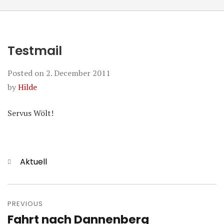
Testmail
Posted on
2. December 2011
by
Hilde
Servus Wölt!
Categories
Aktuell
Post
navigation
PREVIOUS
Fahrt nach Dannenberg
Previous