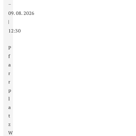
–
09. 08. 2026
|
12:30
P
f
a
r
r
p
l
a
t
z
W