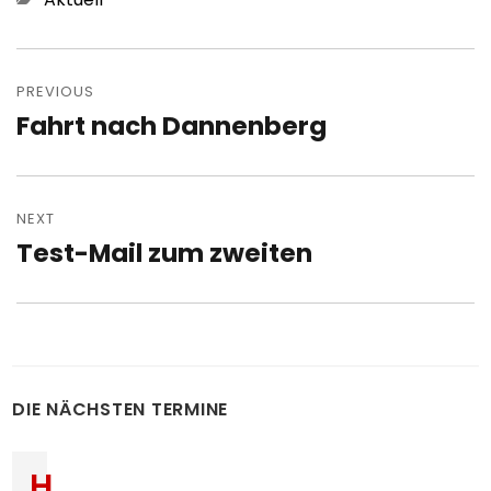
Post
navigation
PREVIOUS
Fahrt nach Dannenberg
Previous
post:
NEXT
Test-Mail zum zweiten
Next
post:
DIE NÄCHSTEN TERMINE
H