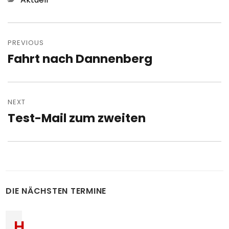
Post
navigation
PREVIOUS
Fahrt nach Dannenberg
Previous
post:
NEXT
Test-Mail zum zweiten
Next
post:
DIE NÄCHSTEN TERMINE
H