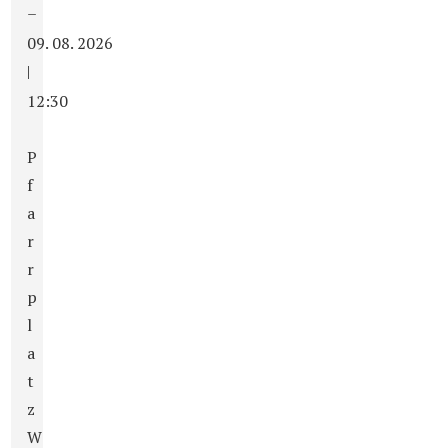
–
09. 08. 2026
|
12:30
P
f
a
r
r
p
l
a
t
z
W